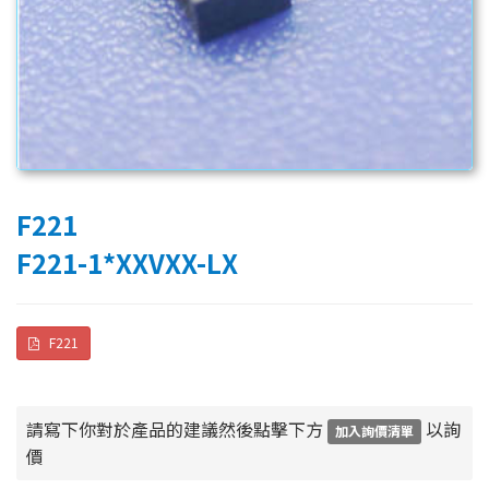
F221
F221-1*XXVXX-LX
F221
請寫下你對於產品的建議然後點擊下方
以詢
加入詢價清單
價